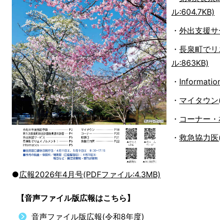
ル:604.7KB)
・
外出支援サー
・
長泉町でリ
ル:863KB)
・
Informat
・
マイタウン(P
・
コーナー・相
・
救急協力医(P
●
広報2026年4月号(PDFファイル:4.3MB)
【音声ファイル版広報はこちら】
音声ファイル版広報(令和8年度)