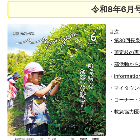
令和8年6月
目次
・
第30回長泉
・
剪定枝の再資
・
部活動から地
・
informat
・
マイタウン(P
・
コーナー・相
・
救急協力医(