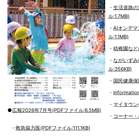
・
生活道路の
ル:1.7MB)
・
AIオンデ
ル:1.1MB)
・
幼稚園などの
・
ながいずみ
ル:356KB)
・
国民健康保険
・
Informat
・
マイタウン(P
●
広報2026年7月号(PDFファイル:6.5MB)
・
コーナー・相
・
救急協力医(PDFファイル:111.1KB)