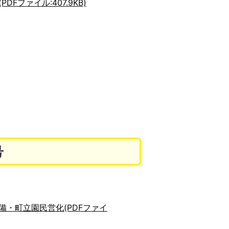
DFファイル:407.9KB)
号
備・町立園民営化(PDFファイ