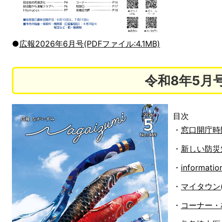
●
広報2026年6月号(PDFファイル:4.1MB)
令和8年5月
目次
・
窓口開庁時間
・
新しい防災気
・
informat
・
マイタウン(P
・
コーナー・相