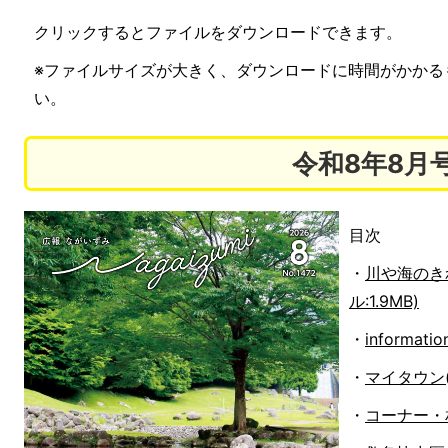
クリックするとファイルをダウンロードできます。
※ファイルサイズが大きく、ダウンロードに時間がかかる
い。
令和8年8月
目次
・
川や海のき
ル:1.9MB)
・
informat
・
マイタウン(P
・
コーナー・相