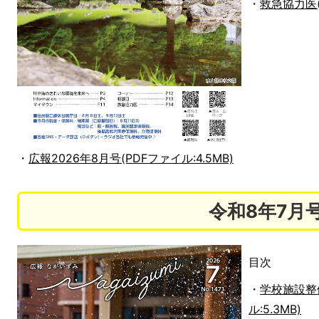
・
救急協力医(P
・
広報2026年8月号(PDFファイル:4.5MB)
令和8年7月
目次
・
学校施設整
ル:5.3MB)