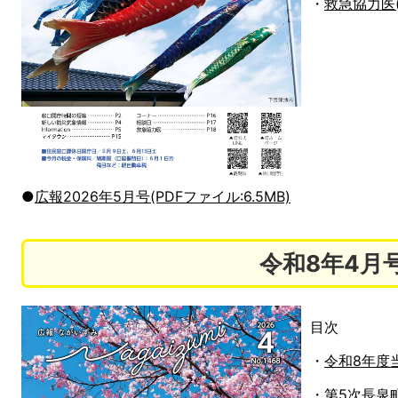
・
救急協力医(
●
広報2026年5月号(PDFファイル:6.5MB)
令和8年4月
目次
・
令和8年度当
・
第5次長泉