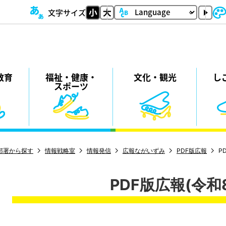
文字サイズ
教育
福祉・
健康・
⽂化・
観光
し
スポーツ
部署から探す
情報戦略室
情報発信
広報ながいずみ
PDF版広報
P
PDF版広報(令和