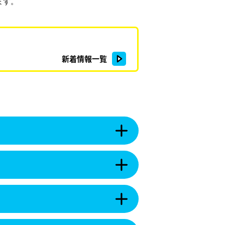
ます。
新着情報一覧
長
泉
町
の
こ
紹
ち
介
ら
を
町
開
町
長
く
の
室
組
を