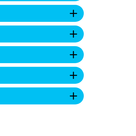
市
開
ブ
く
ラ
財
ン
政
ド
状
を
況
開
監
を
く
査
開
を
く
開
ふ
く
る
さ
と
選
納
挙
税
を
を
開
開
長
く
く
泉
町
議
会
を
開