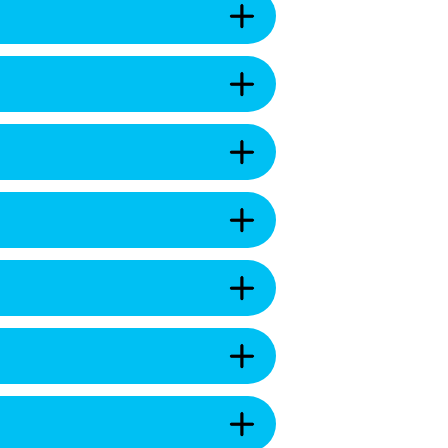
織・
開
町
職
く
役
員・
場
人
庁
事
広
舎・
を
報・
公
開
情
共
く
報
施
オ
公
設
ー
開
を
プ
を
開
ン
開
く
町
デ
く
民
ー
の
タ・
声・
統
条
広
計
例・
聴
情
規
を
報
則
開
を
計
等
く
開
画・
を
く
戦
開
略
く
都
を