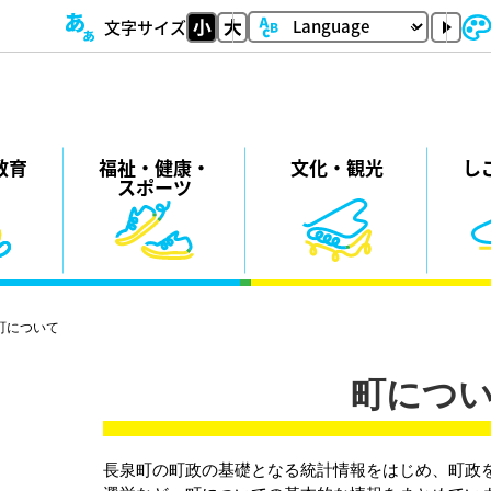
文字サイズ
教育
福祉・
健康・
⽂化・
観光
し
スポーツ
町について
町につ
長泉町の町政の基礎となる統計情報をはじめ、町政