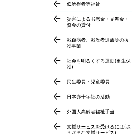
低所得者等福祉
災害による弔慰金・見舞金・
資金の貸付
戦傷病者、戦没者遺族等の援
護事業
社会を明るくする運動(更生保
護)
民生委員・児童委員
日本赤十字社の活動
外国人高齢者福祉手当
支援サービスを受けるには(さ
まざまな支援サービス)