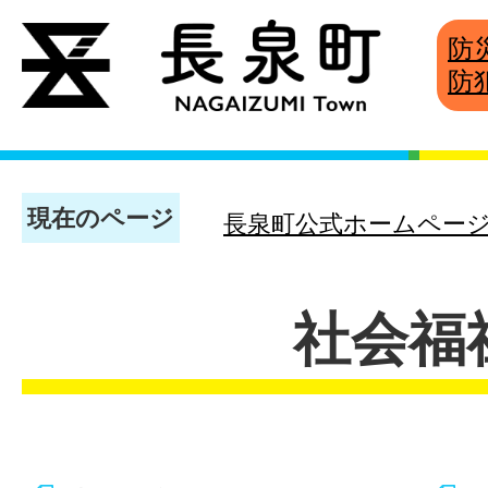
防
防
現在のページ
長泉町公式ホームペー
社会福