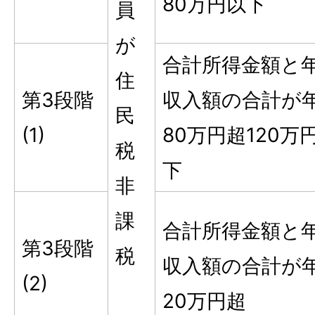
80万円以下
員
が
合計所得金額と
住
第3段階
収入額の合計が
民
(1)
80万円超120万
税
下
非
課
合計所得金額と
第3段階
税
収入額の合計が年
(2)
20万円超