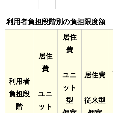
利用者負担段階別の負担限度額
居住
費
居住
費
ユニ
居住費
利用者
ット
負担段
ユニ
型
従来型
階
ット
個室
個室