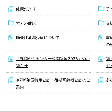
健康だより
子
大人の健康
支
脳脊髄液減少症について
重
の
「静岡がんセンター公開講座2026」のお
知
知らせ
ガ
令和8年度特定健診・後期高齢者健診のご
あ
案内