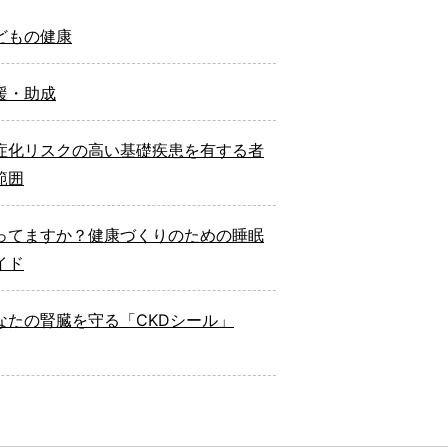
どもの健康
援・助成
症化リスクの高い基礎疾患を有する者
範囲
ってますか？健康づくりのための睡眠
イド
なたの腎臓を守る「CKDシール」