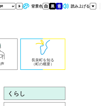
背景色
読み上げる
長泉町を知る
の声
（町の概要）
くらし