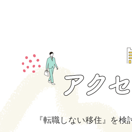
ド
ド
ア
ク
セ
ス
『転職しない移住』を検