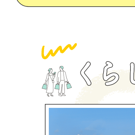
く
ら
し