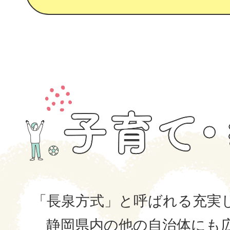
子
育
て・
教
育
「長泉方式」と呼ばれる充実
静岡県内の他の自治体にも