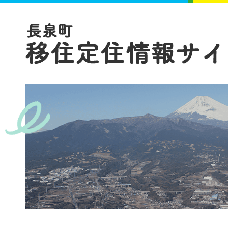
1
2
枚
枚
目
目
の
の
ス
ス
ラ
ラ
イ
イ