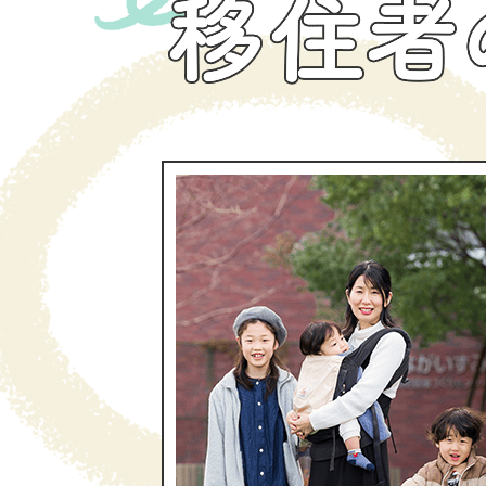
者
の
声