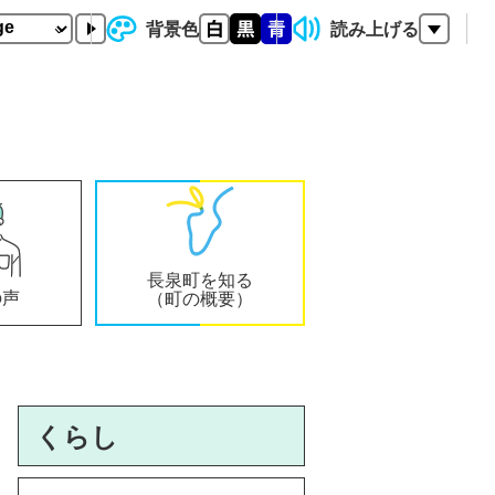
背景色
読み上げる
長泉町を知る
の声
（町の概要）
くらし