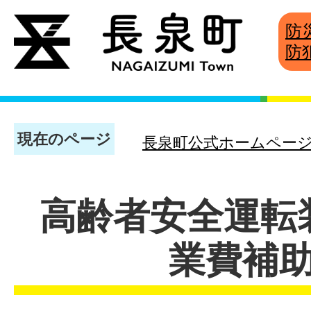
防
防
現在のページ
長泉町公式ホームペー
高齢者安全運転
業費補