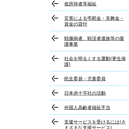
低所得者等福祉
災害による弔慰金・見舞金・
資金の貸付
戦傷病者、戦没者遺族等の援
護事業
社会を明るくする運動(更生保
護)
民生委員・児童委員
日本赤十字社の活動
外国人高齢者福祉手当
支援サービスを受けるには(さ
まざまな支援サービス)