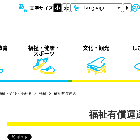
文字サイズ
教育
福祉・
健康・
⽂化・
観光
し
スポーツ
福祉・介護・高齢者
福祉
福祉有償運送
福祉有償運