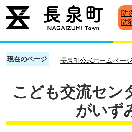
防
防
現在のページ
長泉町公式ホームペー
こども交流セン
がいずみ