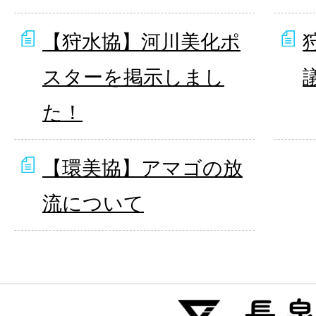
【狩水協】河川美化ポ
スターを掲示しまし
た！
【環美協】アマゴの放
流について