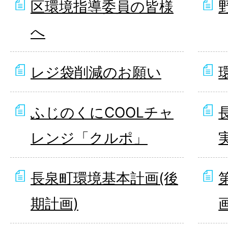
区環境指導委員の皆様
へ
レジ袋削減のお願い
ふじのくにCOOLチャ
レンジ「クルポ」
長泉町環境基本計画(後
期計画)