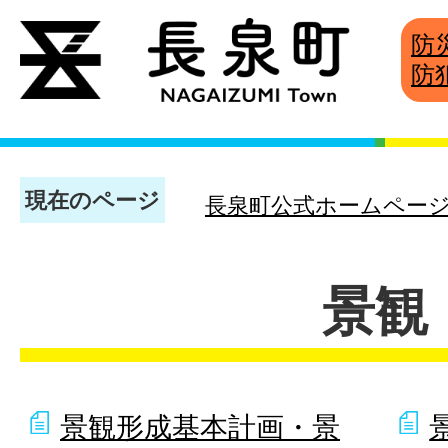
防
防
現在のページ
長泉町公式ホームペー
景観
景観形成基本計画・景