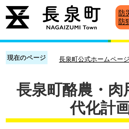
防
防
現在のページ
長泉町公式ホームペー
長泉町酪農・肉
代化計