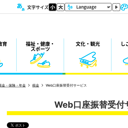
文字サイズ
教育
福祉・
健康・
⽂化・
観光
し
スポーツ
税金・保険・年金
税金
Web口座振替受付サービス
Web口座振替受付