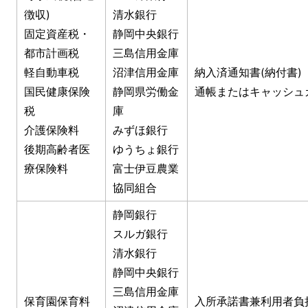
徴収)
清水銀行
固定資産税・
静岡中央銀行
都市計画税
三島信用金庫
軽自動車税
沼津信用金庫
納入済通知書(納付書)
国民健康保険
静岡県労働金
通帳またはキャッシュ
税
庫
介護保険料
みずほ銀行
後期高齢者医
ゆうちょ銀行
療保険料
富士伊豆農業
協同組合
静岡銀行
スルガ銀行
清水銀行
静岡中央銀行
三島信用金庫
保育園保育料
入所承諾書兼利用者負