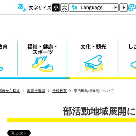
文字サイズ
教育
福祉・
健康・
⽂化・
観光
し
スポーツ
部署から探す
教育推進課
学校教育
部活動地域展開について
部活動地域展開