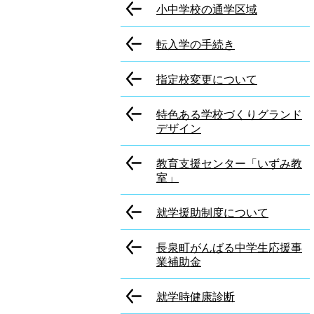
小中学校の通学区域
転入学の手続き
指定校変更について
特色ある学校づくりグランド
デザイン
教育支援センター「いずみ教
室」
就学援助制度について
長泉町がんばる中学生応援事
業補助金
就学時健康診断