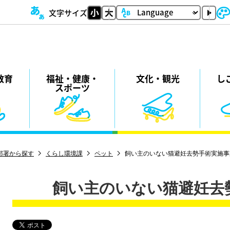
文字サイズ
教育
福祉・
健康・
⽂化・
観光
し
スポーツ
部署から探す
くらし環境課
ペット
飼い主のいない猫避妊去勢手術実施事
飼い主のいない猫避妊去