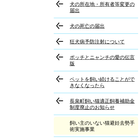
犬の所在地・所有者等変更の
届出
犬の死亡の届出
狂犬病予防注射について
ポッチとニャンチの愛の伝言
版
ペットを飼い続けることがで
きなくなったら
長泉町飼い猫適正飼養補助金
制度廃止のお知らせ
飼い主のいない猫避妊去勢手
術実施事業