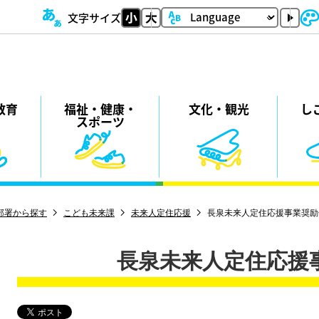
文字サイズ
教育
福祉・
健康・
⽂化・
観光
し
スポーツ
部署から探す
こども未来課
未来人定住応援
長泉未来人定住応援事業奨励
長泉未来人定住応援