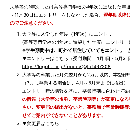
大学等の1年次または高等専門学校の4年次に進級した年度の
～11月30日にエントリーをしなかった場合、
翌年度以降
のでご注意ください。
大学等に入学した年度（1年次）にエントリー
(高等専門学校の4年次に進級した年度にエントリー
※学生期間中は、町外で居住していてもエントリー
▼エントリーはこちら（受付期間：4月1日～5月31日
https://logoform.jp/form/uQQL/1497308
大学等の卒業した月の翌月から2カ月以内、本登録
（3月に卒業する場合は、4月～5月末までに提出）
エントリー時の情報を基に、卒業時期に合わせて案
の情報（大学等の名称、卒業時期等）が変更になる
さい。変更届の提出がないと、事務局で卒業時期等
せてご案内ができないことがあります。
▼変更届はこちら