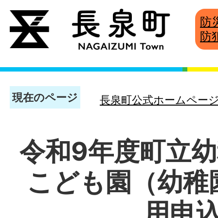
防
防
現在のページ
長泉町公式ホームペー
令和9年度町立
こども園（幼稚
用申