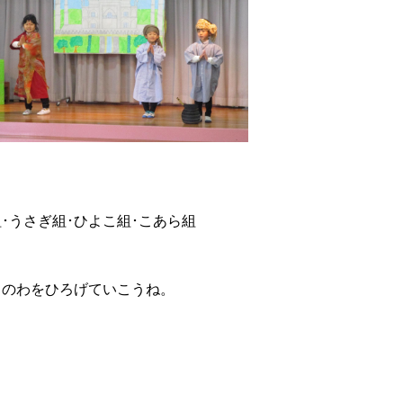
組･うさぎ組･ひよこ組･こあら組
きのわをひろげていこうね。