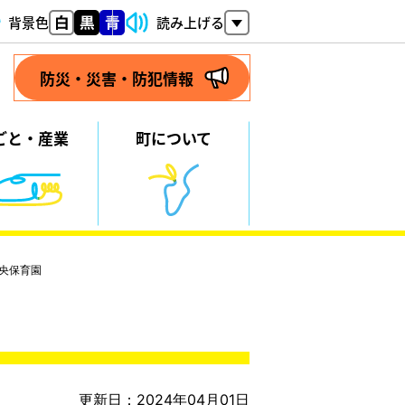
背景色
読み上げる
防災・災害・防犯情報
ごと・
産業
町について
央保育園
園
更新日：2024年04月01日