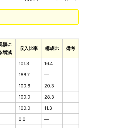
現額に
収入比率
構成比
備考
る増減
5
101.3
16.4
166.7
—
100.6
20.3
100.0
28.3
100.0
11.3
0.0
—