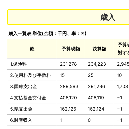
歳入
歳入一覧表 単位(金額：千円、率：%)
予算
款
予算現額
決算額
対す
1.保険料
231,278
234,223
2,94
2.使用料及び手数料
15
25
10
3.国庫支出金
289,593
291,296
1,703
4.支払基金交付金
406,120
406,119
−1
5.県支出金
162,125
162,124
−1
6.財産収入
1
0
−1