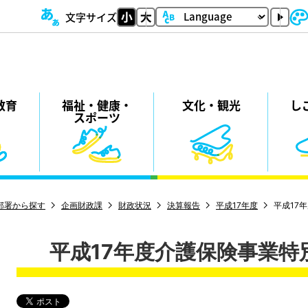
文字サイズ
教育
福祉・
健康・
⽂化・
観光
し
スポーツ
部署から探す
企画財政課
財政状況
決算報告
平成17年度
平成17
平成17年度介護保険事業特