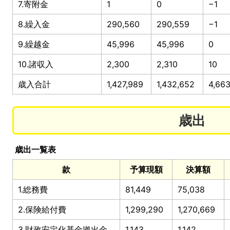
7.寄附金
1
0
−1
8.繰入金
290,560
290,559
−1
9.繰越金
45,996
45,996
0
10.諸収入
2,300
2,310
10
歳入合計
1,427,989
1,432,652
4,66
歳出
歳出一覧表
款
予算現額
決算額
1.総務費
81,449
75,038
2.保険給付費
1,299,290
1,270,669
3.財政安定化基金拠出金
1,143
1,142