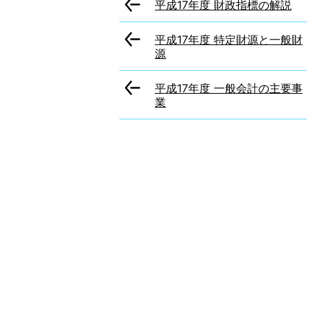
平成17年度 財政指標の解説
平成17年度 特定財源と一般財
源
平成17年度 一般会計の主要事
業