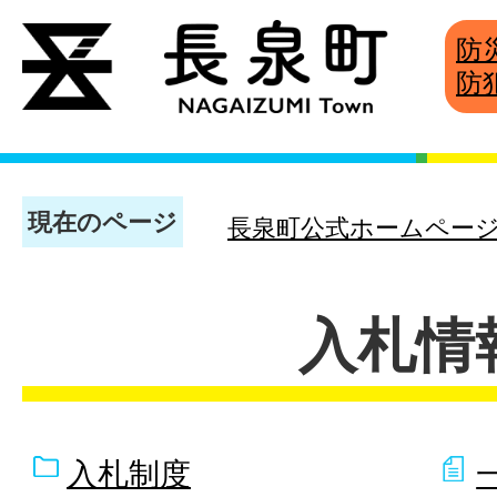
防
防
現在のページ
長泉町公式ホームペー
入札情
入札制度