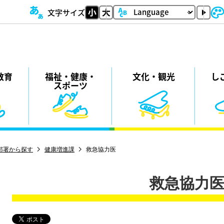
文字サイズ
教育
福祉・
健康・
⽂化・
観光
し
スポーツ
部署から探す
健康増進課
救急協力医
救急協力