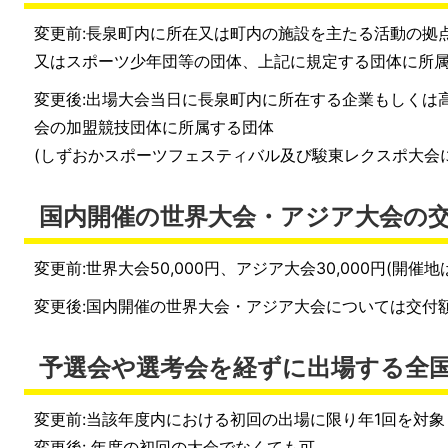
変更前:長泉町内に所在又は町内の施設を主たる活動の拠
又はスポーツ少年団等の団体、上記に規定する団体に所
変更後:出場大会当日に長泉町内に所在する企業もしくは
会の加盟競技団体に所属する団体
(しずおかスポーツフェスティバル及び駿東レクスポ大会
国内開催の世界大会・アジア大会の
変更前:世界大会50,000円、アジア大会30,000円(開催地
変更後:国内開催の世界大会・アジア大会については交付額
予選会や選考会を経ずに出場する全
変更前:当該年度内における初回の出場に限り年1回を対象
変更後: 年度の初回の大会でなくても可