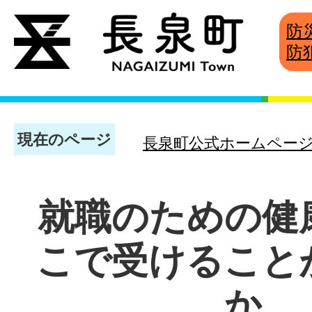
防
防
現在のページ
長泉町公式ホームペー
就職のための健
こで受けること
か。