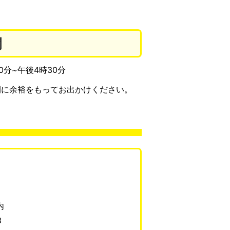
間
分~午後4時30分
間に余裕をもってお出かけください。
内
3