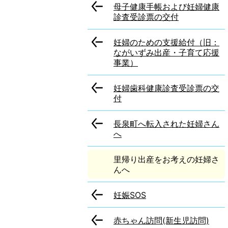
母子健康手帳および妊婦健康
診査受診票の交付
妊婦のための支援給付（旧：
ながいずみ出産・子育て応援
事業）
妊婦歯科健康診査受診票の交
付
長泉町へ転入された妊婦さん
へ
里帰り出産をお考えの妊婦さ
んへ
妊娠SOS
赤ちゃん訪問(新生児訪問)