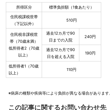
所得区分
標準負担額（1食あたり）
住民税課税世帯
510円
（下記以外）
過去12カ月で90
住民税非課税世
240円
日までの入院
帯（70歳未満）
低所得者2（70歳
過去12カ月で90
190円
以上）
日を超える入院
低所得者1（70歳
110円
以上）
※病床の種類や疾病等により負担が異なる場合があります
この記事に関するお問い合わせ先