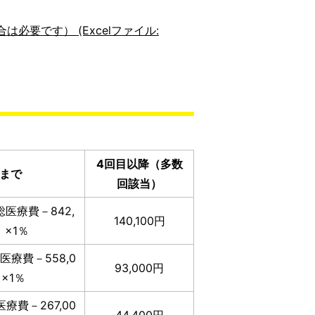
要です） (Excelファイル:
4回目以降（多数
目まで
回該当）
総医療費－842,
140,100円
）×1％
総医療費－558,0
93,000円
×1％
医療費－267,00