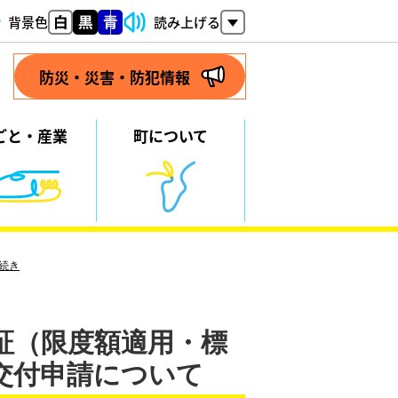
背景色
読み上げる
防災・災害・防犯情報
ごと・
産業
町について
続き
証（限度額適用・標
交付申請について