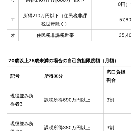
ウ
所得210万円超600万円以下
0円）
所得210万円以下（住民税非課
エ
57,6
税世帯除く）
オ
住民税非課税世帯
35,4
70歳以上75歳未満の場合の自己負担限度額（月額）
窓口負担
記号
所得区分
割合
現役並み所
課税所得690万円以上
3割
得者3
現役並み所
課税所得380万円以上
3割