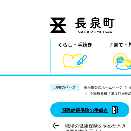
くらし・
⼿続き
子育て・
現在のページ
長泉町公式ホームページ
高額療養費「限度額適用
国民健康保険の手続き
職場の健康保険をやめたとき