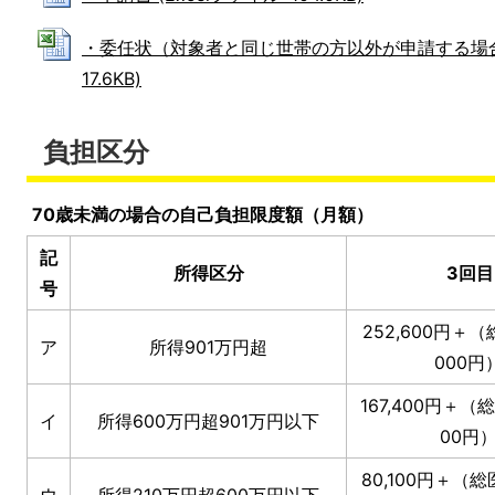
・委任状（対象者と同じ世帯の方以外が申請する場合は必
17.6KB)
負担区分
70歳未満の場合の自己負担限度額（月額）
記
所得区分
3回
号
252,600円＋（
ア
所得901万円超
000円
167,400円＋（
イ
所得600万円超901万円以下
00円）
80,100円＋（総