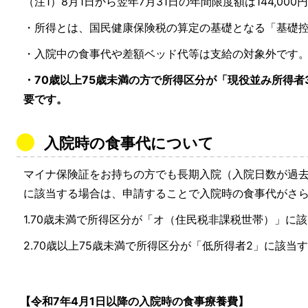
（注1）8月1日から翌年7月31日の年間限度額は144,000
・所得とは、国民健康保険税の算定の基礎となる「基礎
・入院中の食事代や差額ベッド代等は支給の対象外です
・70歳以上75歳未満の方で所得区分が「現役並み所得
要です。
入院時の食事代について
マイナ保険証をお持ちの方でも長期入院（入院日数が過去
に該当する場合は、申請することで入院時の食事代がさ
1.70歳未満で所得区分が「オ（住民税非課税世帯）」に
2.70歳以上75歳未満で所得区分が「低所得者2」に該当
【令和7年4月1日以降の入院時の食事療養費】