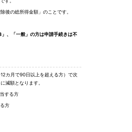
円です。
控除後の総所得金額」のことです。
。
者3」、「一般」の方は申請手続きは不
12カ月で90日以上を超える方）で次
らに減額となります。
該当する方
する方