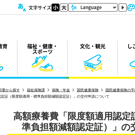
文字サイズ
教育
福祉・
健康・
⽂化・
観光
し
スポーツ
部署から探す
福祉保険課
保険・年金
国民健康保険
国民健康保険の手
認定証（限度額適用・標準負担額減額認定証）」の交付申請について
高額療養費「限度額適用認定
準負担額減額認定証）」の