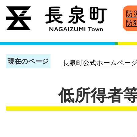
防
防
現在のページ
長泉町公式ホームペー
低所得者