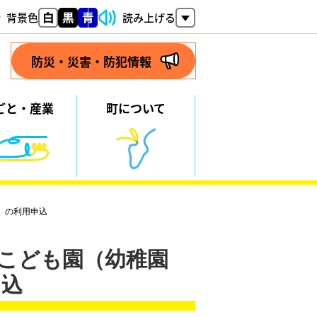
背景色
読み上げる
防災・災害・防犯情報
ごと・
産業
町について
）の利用申込
定こども園（幼稚園
申込