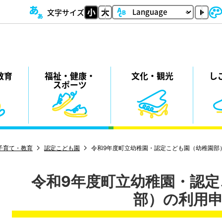
文字サイズ
教育
福祉・
健康・
⽂化・
観光
し
スポーツ
子育て・教育
認定こども園
令和9年度町立幼稚園・認定こども園（幼稚園部
令和9年度町立幼稚園・認
部）の利用