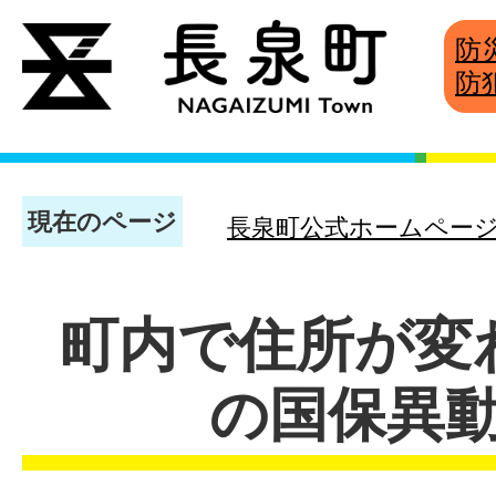
防
防
現在のページ
長泉町公式ホームペー
町内で住所が変
の国保異