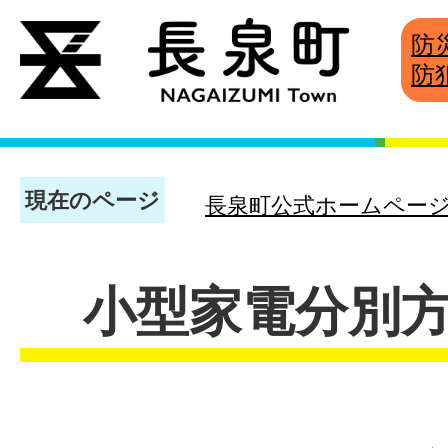
防
防
現在のページ
長泉町公式ホームペー
小型家電分別