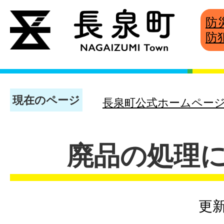
防
防
現在のページ
長泉町公式ホームペー
廃品の処理
更新