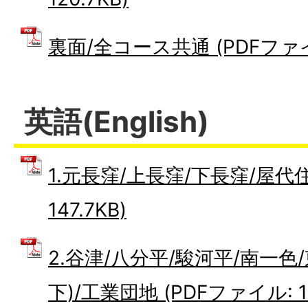
裏面/全コース共通 (PDFファイル
英語(English)
1.元長窪/上長窪/下長窪/屋代住
147.7KB)
2.谷津/八分平/駿河平/南一色
下)/工業団地 (PDFファイル: 14