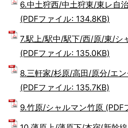
6.中土狩西/中土狩東/東レ自
(PDFファイル: 134.8KB)
7.駅上/駅中/駅下/西/原/東
(PDFファイル: 135.0KB)
8.三軒家/杉原/高田/原分/エ
(PDFファイル: 135.7KB)
9.竹原/シャルマン竹原 (PDFファ
10.薄原上/薄原下/本宿(新幹線