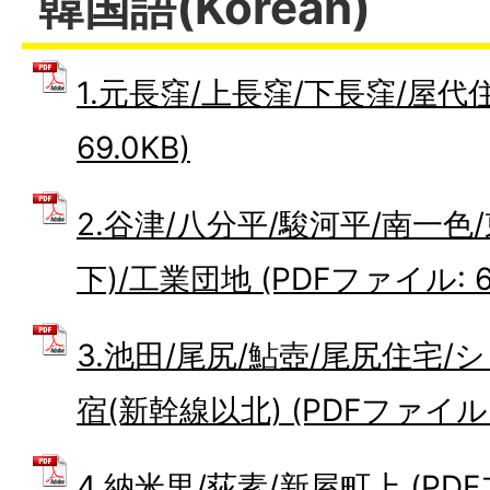
韓国語(Korean)
1.元長窪/上長窪/下長窪/屋代住
69.0KB)
2.谷津/八分平/駿河平/南一色
下)/工業団地 (PDFファイル: 69
3.池田/尾尻/鮎壺/尾尻住宅/
宿(新幹線以北) (PDFファイル: 
4.納米里/荻素/新屋町上 (PDFフ