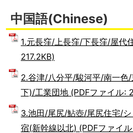
中国語(Chinese)
1.元長窪/上長窪/下長窪/屋代住
217.2KB)
2.谷津/八分平/駿河平/南一色
下)/工業団地 (PDFファイル: 21
3.池田/尾尻/鮎壺/尾尻住宅/
宿(新幹線以北) (PDFファイル: 