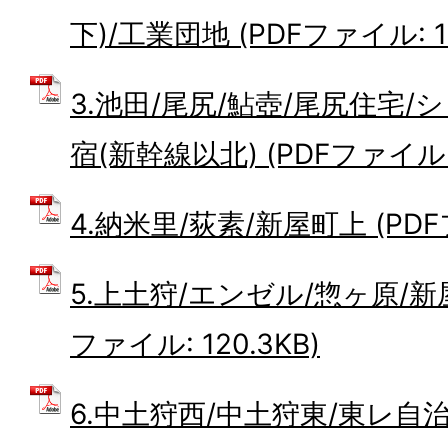
下)/工業団地 (PDFファイル: 12
3.池田/尾尻/鮎壺/尾尻住宅/
宿(新幹線以北) (PDFファイル: 1
4.納米里/荻素/新屋町上 (PDFフ
5.上土狩/エンゼル/惣ヶ原/新
ファイル: 120.3KB)
6.中土狩西/中土狩東/東レ自