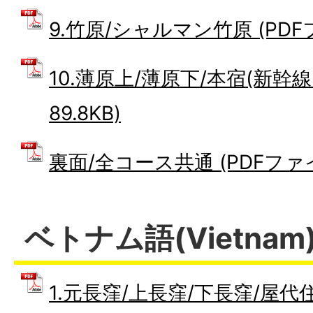
9.竹原/シャルマン竹原 (PDFフ
10.薄原上/薄原下/本宿(新幹線
89.8KB)
裏面/全コース共通 (PDFファイル
ベトナム語(Vietnam
1.元長窪/上長窪/下長窪/屋代住