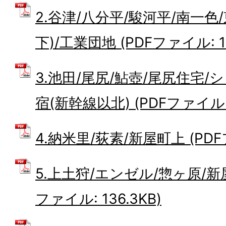
2.谷津/八分平/駿河平/南一色
下)/工業団地 (PDFファイル: 13
3.池田/尾尻/鮎壺/尾尻住宅/
宿(新幹線以北) (PDFファイル: 1
4.納米里/荻素/新屋町上 (PDFフ
5.上土狩/エンゼル/惣ヶ原/新
ファイル: 136.3KB)