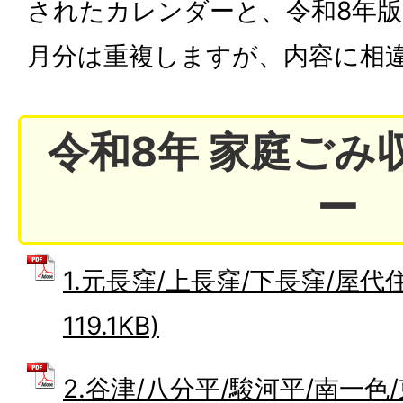
されたカレンダーと、令和8年版
月分は重複しますが、内容に相
令和8年 家庭ごみ
ー
1.元長窪/上長窪/下長窪/屋代住
119.1KB)
2.谷津/八分平/駿河平/南一色