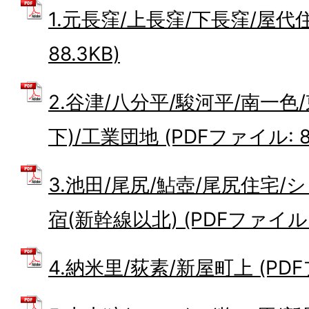
1.元長窪/上長窪/下長窪/屋代住
88.3KB)
2.谷津/八分平/駿河平/南一色
下)/工業団地 (PDFファイル: 89
3.池田/尾尻/鮎壺/尾尻住宅/
宿(新幹線以北) (PDFファイル: 9
4.納米里/荻素/新屋町上 (PDFフ