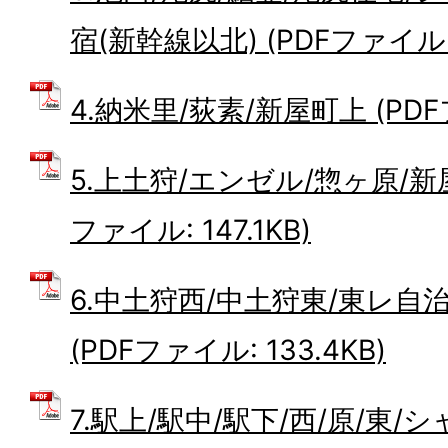
宿(新幹線以北) (PDFファイル: 1
4.納米里/荻素/新屋町上 (PDFフ
5.上土狩/エンゼル/惣ヶ原/新
ファイル: 147.1KB)
6.中土狩西/中土狩東/東レ自
(PDFファイル: 133.4KB)
7.駅上/駅中/駅下/西/原/東