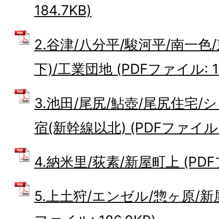
184.7KB)
2.谷津/八分平/駿河平/南一色
下)/工業団地 (PDFファイル: 18
3.池田/尾尻/鮎壺/尾尻住宅/
宿(新幹線以北) (PDFファイル: 1
4.納米里/荻素/新屋町上 (PDFフ
5.上土狩/エンゼル/惣ヶ原/新