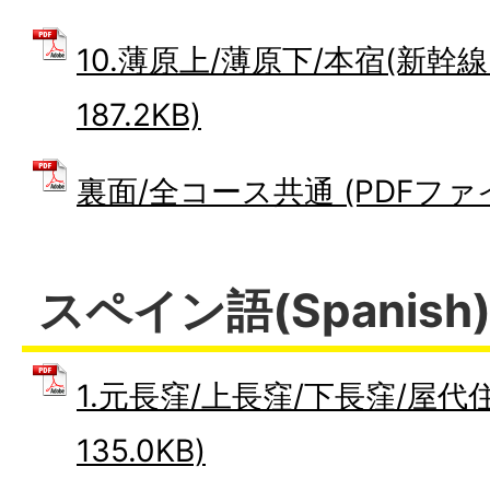
10.薄原上/薄原下/本宿(新幹線
187.2KB)
裏面/全コース共通 (PDFファイル
スペイン語(Spanish
1.元長窪/上長窪/下長窪/屋代住
135.0KB)