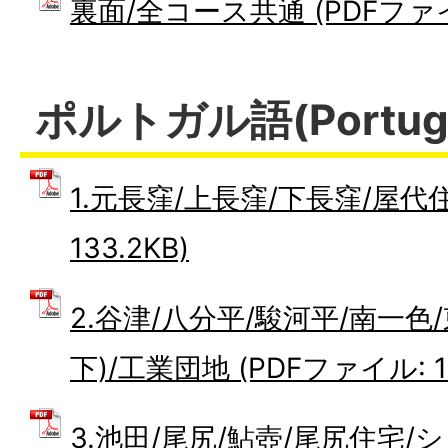
裏面/全コース共通 (PDFファイル
ポルトガル語(Portugu
1.元長窪/上長窪/下長窪/屋代住
133.2KB)
2.谷津/八分平/駿河平/南一色
下)/工業団地 (PDFファイル: 14
3.池田/尾尻/鮎壺/尾尻住宅/