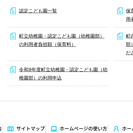
認定こども園一覧
保
用
町立幼稚園・認定こども園（幼稚園部）
町
の利用者負担額（保育料）
部
だ
令和9年度町立幼稚園・認定こども園（幼
稚園部）の利用申込
内
サイトマップ
ホームページの使い⽅
ホー