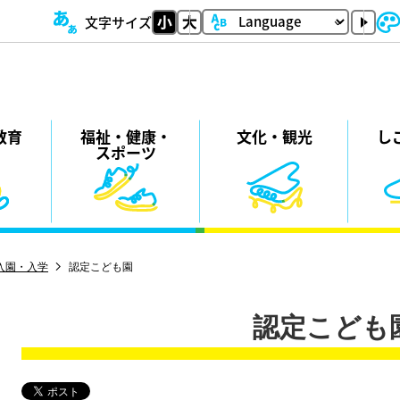
文字サイズ
教育
福祉・
健康・
⽂化・
観光
し
スポーツ
入園・入学
認定こども園
認定こども