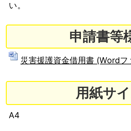
い。
申請書等
災害援護資金借用書 (Wordファイ
用紙サイ
A4