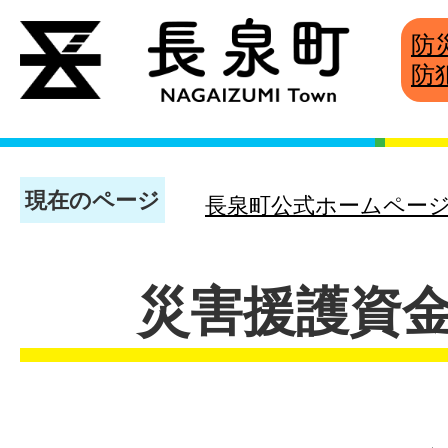
防
防
現在のページ
長泉町公式ホームペー
災害援護資